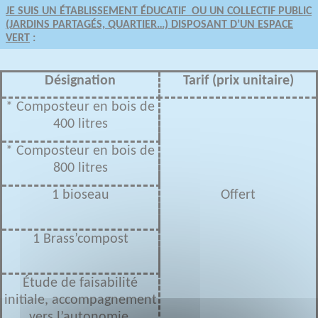
JE SUIS UN ÉTABLISSEMENT ÉDUCATIF OU UN COLLECTIF PUBLIC
(JARDINS PARTAGÉS, QUARTIER…) DISPOSANT D’UN ESPACE
VERT
:
Désignation
Tarif (prix unitaire)
* Composteur en bois de
400 litres
* Composteur en bois de
800 litres
1 bioseau
Offert
1 Brass’compost
Étude de faisabilité
initiale, accompagnement
vers l’autonomie,