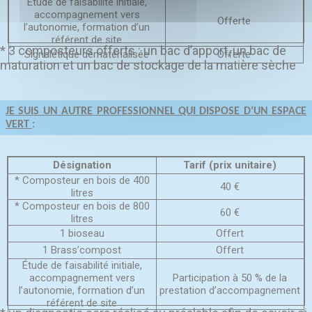
Étude de faisabilité initiale,
accompagnement vers
Offerte
l’autonomie, formation d’un
référent de site
* 3 composteurs offerts : un bac d’apport, un bac de
Signalétique dématérialisée
Offerte
maturation et un bac de stockage de la matière sèche
JE SUIS UN AUTRE PROFESSIONNEL QUI DISPOSE D’UN ESPACE
VERT
:
Désignation
Tarif (prix unitaire)
* Composteur en bois de 400
40 €
litres
* Composteur en bois de 800
60 €
litres
1 bioseau
Offert
1 Brass’compost
Offert
Étude de faisabilité initiale,
accompagnement vers
Participation à 50 % de la
l’autonomie, formation d’un
prestation d’accompagnement
référent de site